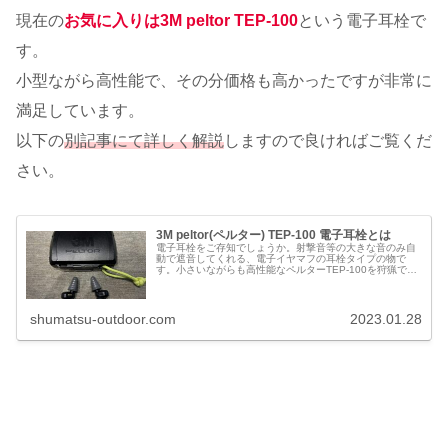
現在の
お気に入りは3M peltor TEP-100
という電子耳栓で
す。
小型ながら高性能で、その分価格も高かったですが非常に
満足しています。
以下の
別記事にて詳しく解説
しますので良ければご覧くだ
さい。
3M peltor(ペルター) TEP-100 電子耳栓とは
電子耳栓をご存知でしょうか。射撃音等の大きな音のみ自
動で遮音してくれる、電子イヤマフの耳栓タイプの物で
す。小さいながらも高性能なペルターTEP-100を狩猟で使
った感想を書いています。
shumatsu-outdoor.com
2023.01.28