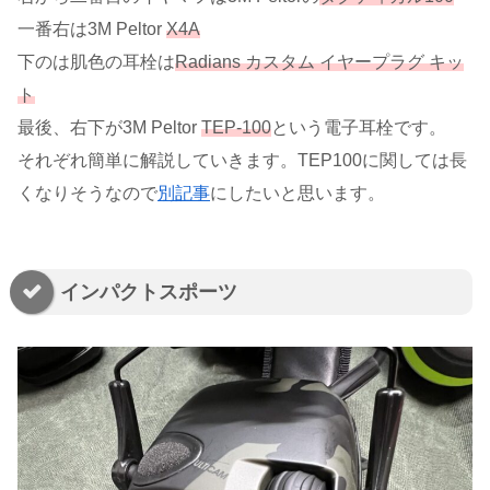
一番右は3M Peltor
X4A
下のは肌色の耳栓は
Radians カスタム イヤープラグ キッ
ト
最後、右下が3M Peltor
TEP-100
という電子耳栓です。
それぞれ簡単に解説していきます。TEP100に関しては長
くなりそうなので
別記事
にしたいと思います。
インパクトスポーツ